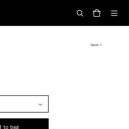
Next
 to bag